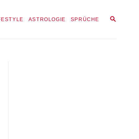
S
FESTYLE
ASTROLOGIE
SPRÜCHE
E
A
R
C
H