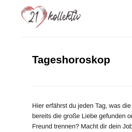
S
k
i
p
t
o
Tageshoroskop
C
o
n
t
Hier erfährst du jeden Tag, was die
e
bereits die große Liebe gefunden od
n
Freund trennen? Macht dir dein Job
t