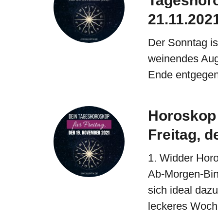
Tageshoro
21.11.202
Der Sonntag is
weinendes Au
Ende entgegen
Horoskop 
Freitag, 
1. Widder Horos
Ab-Morgen-Bin-
sich ideal daz
leckeres Woc