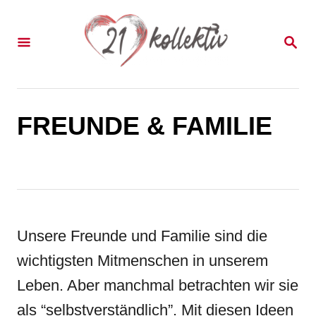
S
k
S
E
i
A
p
R
C
t
H
FREUNDE & FAMILIE
o
C
o
n
t
Unsere Freunde und Familie sind die
e
wichtigsten Mitmenschen in unserem
n
Leben. Aber manchmal betrachten wir sie
t
als “selbstverständlich”. Mit diesen Ideen