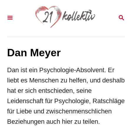
S
k
S
E
i
A
p
R
C
t
H
Dan Meyer
o
C
Dan ist ein Psychologie-Absolvent. Er
o
liebt es Menschen zu helfen, und deshalb
n
hat er sich entschieden, seine
t
Leidenschaft für Psychologie, Ratschläge
e
für Liebe und zwischenmenschlichen
n
Beziehungen auch hier zu teilen.
t