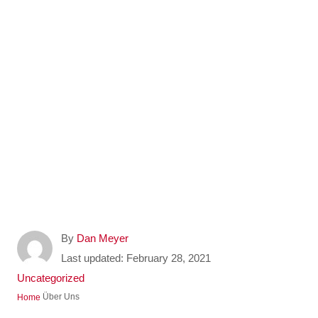
A
By
Dan Meyer
u
P
Last updated:
February 28, 2021
t
o
C
Uncategorized
h
s
a
Über Uns
Home
o
t
t