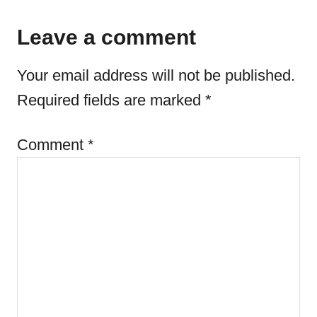
r
e
e
d
g
Leave a comment
o
o
n
r
Your email address will not be published.
i
e
Required fields are marked
*
s
Comment
*