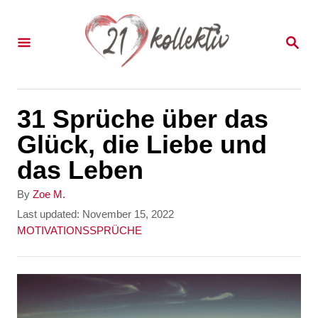
S
k
S
E
i
A
p
R
C
t
31 Sprüche über das
H
o
Glück, die Liebe und
C
das Leben
o
A
By
Zoe M.
n
u
P
Last updated:
November 15, 2022
t
o
C
MOTIVATIONSSPRÜCHE
t
h
s
a
e
o
t
t
r
e
e
n
d
g
t
o
o