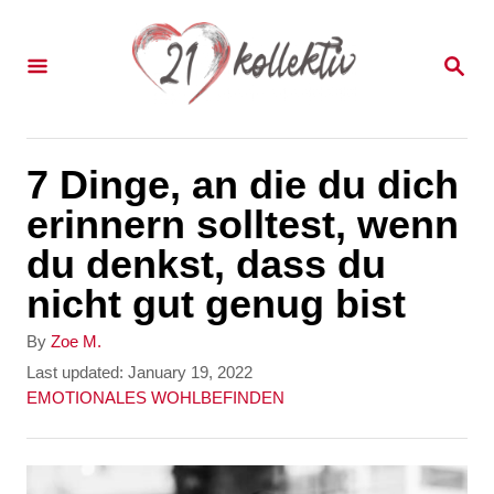
S
k
S
E
i
A
p
R
C
t
7 Dinge, an die du dich
H
o
erinnern solltest, wenn
C
du denkst, dass du
o
nicht gut genug bist
n
A
By
Zoe M.
t
u
P
Last updated:
January 19, 2022
t
o
C
EMOTIONALES WOHLBEFINDEN
e
h
s
a
n
o
t
t
r
e
e
t