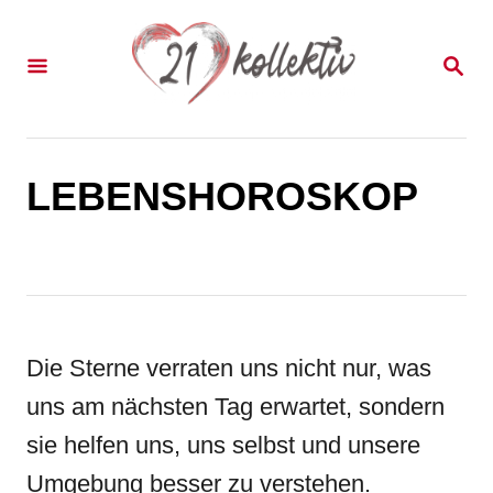
S
k
S
E
i
A
p
R
C
t
H
LEBENSHOROSKOP
o
C
o
n
t
Die Sterne verraten uns nicht nur, was
e
uns am nächsten Tag erwartet, sondern
n
sie helfen uns, uns selbst und unsere
t
Umgebung besser zu verstehen.