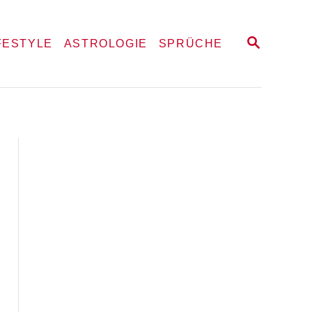
S
FESTYLE
ASTROLOGIE
SPRÜCHE
E
A
R
C
H