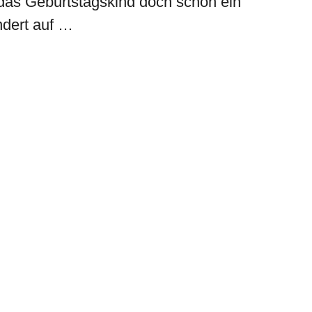
t das Geburtstagskind doch schon ein
ndert auf …