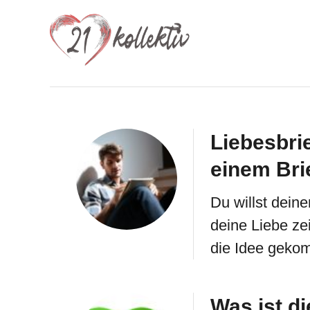
S
k
i
p
t
o
Liebesbrie
C
einem Bri
o
Du willst deine
n
deine Liebe ze
t
die Idee gekom
e
n
t
Was ist d