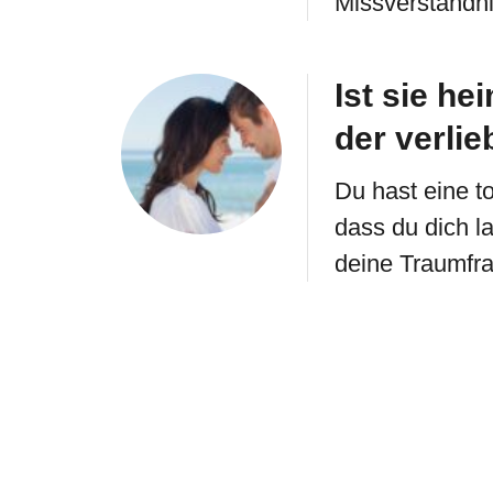
Missverständn
Ist sie he
der verlie
Du hast eine t
dass du dich la
deine Traumfr