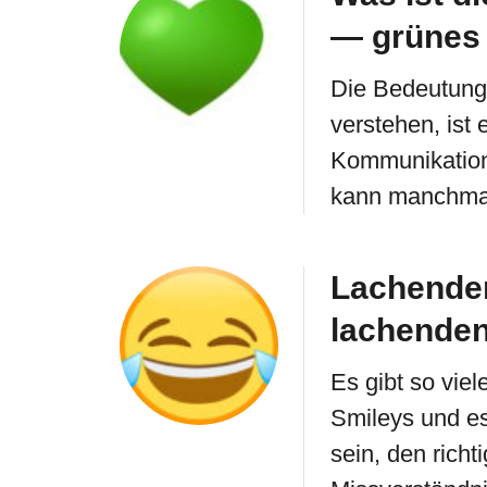
— grünes 
Die Bedeutung
verstehen, ist 
Kommunikation.
kann manchmal
Lachende
lachenden
Es gibt so vie
Smileys und e
sein, den rich