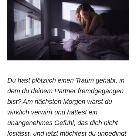
d
g
o
o
n
r
i
e
s
Du hast plötzlich einen Traum gehabt, in
dem du deinem Partner
fremdgegangen
bist? Am
nächsten Morgen
warst du
wirklich verwirrt und hattest ein
unangenehmes Gefühl, das dich nicht
loslässt, und jetzt möchtest du unbedingt