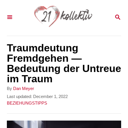
S
k
S
E
i
A
p
R
C
t
Traumdeutung
H
o
Fremdgehen —
C
Bedeutung der Untreue
o
im Traum
n
A
By
Dan Meyer
t
u
P
Last updated:
December 1, 2022
t
o
C
BEZIEHUNGSTIPPS
e
h
s
a
n
o
t
t
r
e
e
t