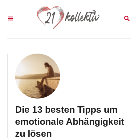
S
k
S
E
i
A
p
R
C
t
H
o
C
o
n
t
Die 13 besten Tipps um
e
emotionale Abhängigkeit
n
zu lösen
t