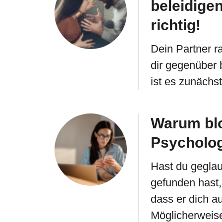
beleidige
richtig!
Dein Partner r
dir gegenüber 
ist es zunächs
Warum blo
Psycholog
Hast du geglau
gefunden hast,
dass er dich a
Möglicherweis