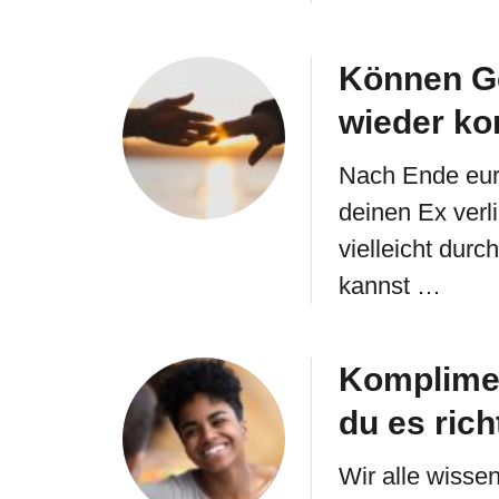
Können Ge
wieder k
Nach Ende eur
deinen Ex verl
vielleicht du
kannst …
Komplimen
du es rich
Wir alle wisse