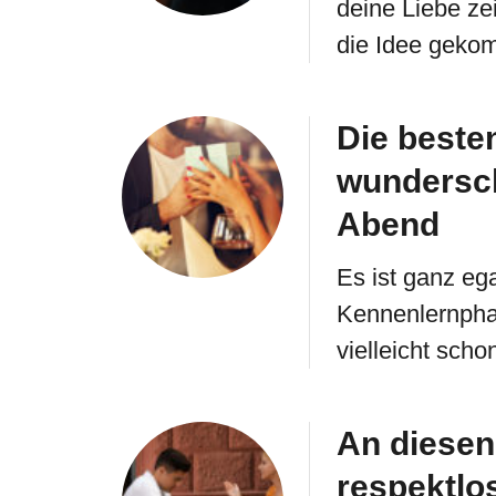
deine Liebe ze
die Idee gekom
Die besten
wundersc
Abend
Es ist ganz ega
Kennenlernphas
vielleicht scho
An diesen
respektlo