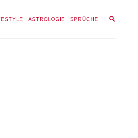
S
FESTYLE
ASTROLOGIE
SPRÜCHE
E
A
R
C
H