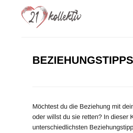
S
k
i
p
t
o
BEZIEHUNGSTIPP
C
o
n
t
Möchtest du die Beziehung mit dei
e
oder willst du sie retten? In dieser 
n
unterschiedlichsten Beziehungstipps
t