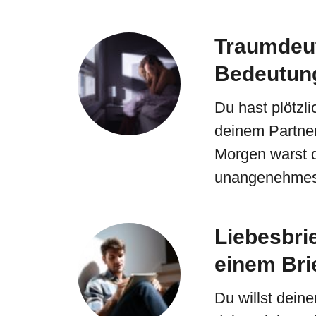
Traumdeu
Bedeutung
Du hast plötzl
deinem Partne
Morgen warst du
unangenehmes
Liebesbrie
einem Bri
Du willst deine