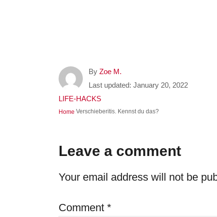
A
By
Zoe M.
u
P
Last updated:
January 20, 2022
t
o
C
LIFE-HACKS
h
s
a
Verschieberitis. Kennst du das?
Home
o
t
t
r
e
e
d
g
Leave a comment
o
o
n
r
Your email address will not be pub
i
e
s
Comment
*