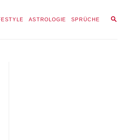
S
FESTYLE
ASTROLOGIE
SPRÜCHE
E
A
R
C
H