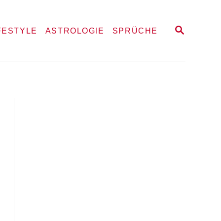
S
FESTYLE
ASTROLOGIE
SPRÜCHE
E
A
R
C
H