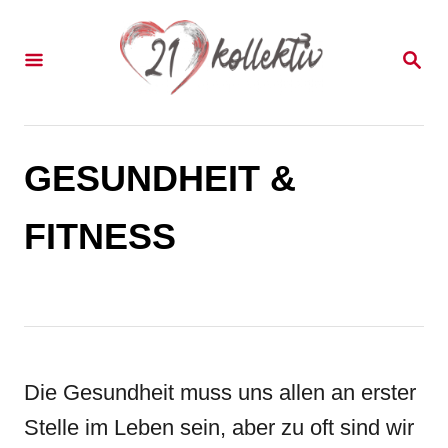
S
k
S
E
i
A
p
R
C
t
H
GESUNDHEIT &
o
C
FITNESS
o
n
t
e
Die Gesundheit muss uns allen an erster
n
Stelle im Leben sein, aber zu oft sind wir
t