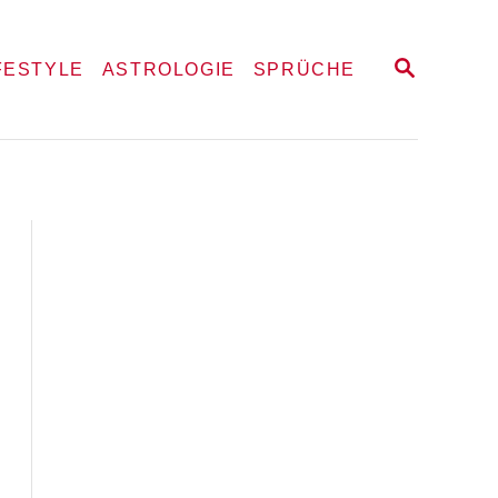
S
FESTYLE
ASTROLOGIE
SPRÜCHE
E
A
R
C
H