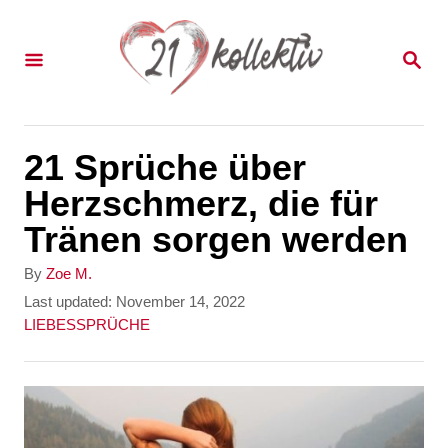
S
k
S
E
i
A
p
R
C
t
21 Sprüche über
H
o
Herzschmerz, die für
C
Tränen sorgen werden
o
A
By
Zoe M.
n
u
P
Last updated:
November 14, 2022
t
o
C
LIEBESSPRÜCHE
t
h
s
a
e
o
t
t
r
e
e
n
d
g
t
o
o