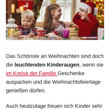
n
r
i
e
s
Das Schönste an Weihnachten sind doch
die
leuchtenden Kinderaugen
, wenn sie
im Kreise der Familie
Geschenke
auspacken und die Weihnachtsfeiertage
genießen dürfen.
Auch heutzutage freuen sich Kinder sehr