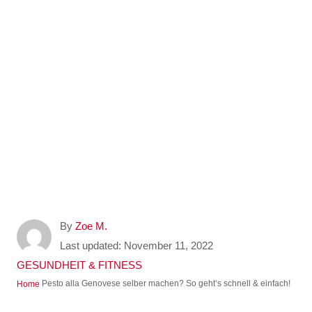
A
By
Zoe M.
u
P
Last updated:
November 11, 2022
t
o
C
GESUNDHEIT & FITNESS
h
s
a
Pesto alla Genovese selber machen? So geht’s schnell & einfach!
Home
o
t
t
r
e