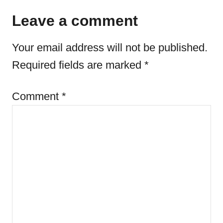
e
d
g
Leave a comment
o
o
n
r
Your email address will not be published.
i
e
Required fields are marked
*
s
Comment
*