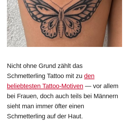
n
r
i
e
s
Nicht ohne Grund zählt das
Schmetterling Tattoo mit zu
den
beliebtesten Tattoo-Motiven
— vor allem
bei Frauen, doch auch teils bei Männern
sieht man immer öfter einen
Schmetterling auf der Haut.