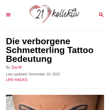
S
k
S
E
i
A
p
R
C
t
Die verborgene
H
o
Schmetterling Tattoo
C
Bedeutung
o
A
By
Zoe M.
n
u
P
Last updated:
November 10, 2022
t
o
C
LIFE-HACKS
t
h
s
a
e
o
t
t
r
e
e
n
d
g
t
o
o