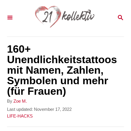
S
k
S
E
i
A
p
R
C
t
160+
H
o
Unendlichkeitstattoos
C
mit Namen, Zahlen,
o
Symbolen und mehr
n
(für Frauen)
t
A
By
Zoe M.
e
u
P
Last updated:
November 17, 2022
t
o
C
LIFE-HACKS
n
h
s
a
t
o
t
t