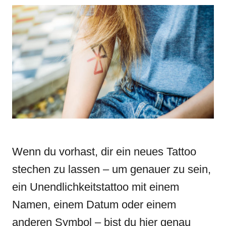
r
e
e
d
g
o
o
n
r
i
e
s
Wenn du vorhast, dir ein neues Tattoo
stechen zu lassen – um genauer zu sein,
ein Unendlichkeitstattoo mit einem
Namen, einem Datum oder einem
anderen Symbol – bist du hier genau