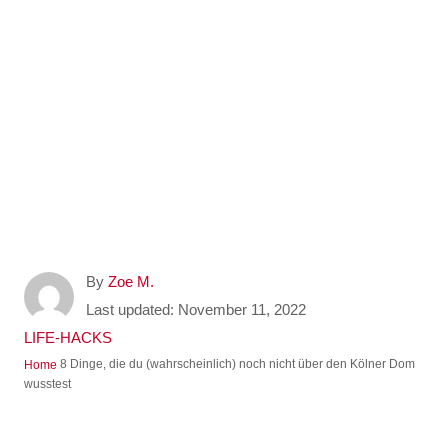
A
By
Zoe M.
u
P
Last updated:
November 11, 2022
t
o
C
LIFE-HACKS
h
s
a
8 Dinge, die du (wahrscheinlich) noch nicht über den Kölner Dom
Home
o
t
t
wusstest
r
e
e
d
g
o