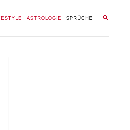
S
FESTYLE
ASTROLOGIE
SPRÜCHE
E
A
R
C
H