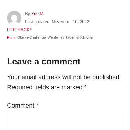
A
By
Zoe M.
u
P
Last updated:
November 10, 2022
t
o
C
LIFE-HACKS
h
s
a
Glücks-Challenge: Werde in 7 Tagen glücklicher
Home
o
t
t
r
e
e
d
g
Leave a comment
o
o
n
r
Your email address will not be published.
i
e
Required fields are marked
*
s
Comment
*