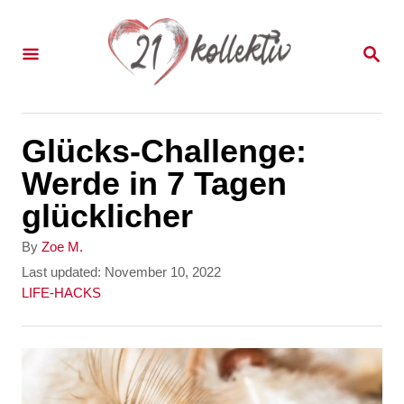
S
k
S
E
i
A
p
R
C
t
Glücks-Challenge:
H
o
Werde in 7 Tagen
C
glücklicher
o
A
By
Zoe M.
n
u
P
Last updated:
November 10, 2022
t
o
C
LIFE-HACKS
t
h
s
a
e
o
t
t
r
e
e
n
d
g
t
o
o