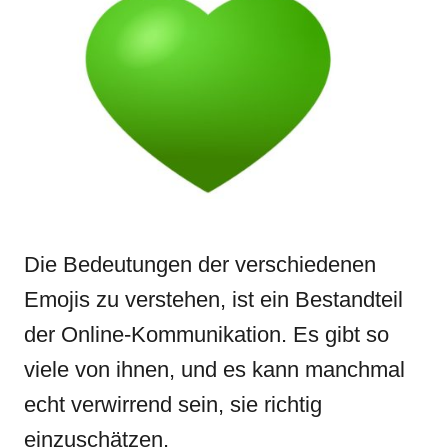
d
g
o
o
n
r
i
e
s
Die Bedeutungen der verschiedenen
Emojis zu verstehen, ist ein Bestandteil
der Online-Kommunikation. Es gibt so
viele von ihnen, und es kann manchmal
echt verwirrend sein, sie richtig
einzuschätzen.