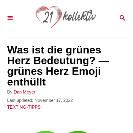
S
k
S
E
i
A
p
R
C
t
Was ist die grünes
H
o
Herz Bedeutung? —
C
grünes Herz Emoji
o
enthüllt
n
A
By
Dan Meyer
t
u
P
Last updated:
November 17, 2022
t
o
C
TEXTING-TIPPS
e
h
s
a
n
o
t
t
r
e
e
t