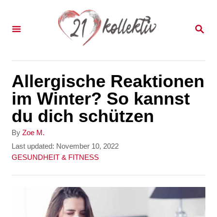
S
k
S
E
i
A
p
R
C
t
Allergische Reaktionen
H
o
im Winter? So kannst
C
du dich schützen
o
A
By
Zoe M.
n
u
P
Last updated:
November 10, 2022
t
o
C
GESUNDHEIT & FITNESS
t
h
s
a
e
o
t
t
r
e
e
n
d
g
t
o
o