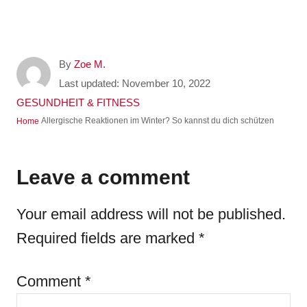
A
By
Zoe M.
u
P
Last updated:
November 10, 2022
t
o
C
GESUNDHEIT & FITNESS
h
s
a
Allergische Reaktionen im Winter? So kannst du dich schützen
Home
o
t
t
r
e
e
d
g
Leave a comment
o
o
n
r
Your email address will not be published.
i
e
Required fields are marked
*
s
Comment
*