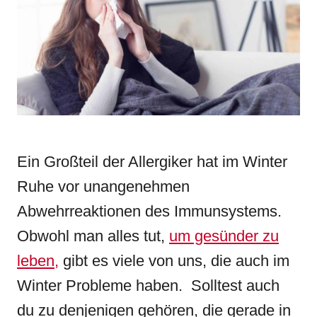
n
r
i
e
s
Ein Großteil der Allergiker hat im Winter
Ruhe vor unangenehmen
Abwehrreaktionen des Immunsystems.
Obwohl man alles tut,
um gesünder zu
leben,
gibt es viele von uns, die auch im
Winter Probleme haben. Solltest auch
du zu denjenigen gehören, die gerade in