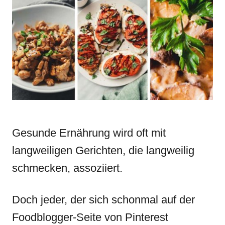
d
g
o
o
n
r
i
e
s
Gesunde Ernährung wird oft mit
langweiligen Gerichten, die langweilig
schmecken, assoziiert.
Doch jeder, der sich schonmal auf der
Foodblogger-Seite von Pinterest