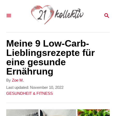
S
k
S
E
i
A
p
R
C
t
Meine 9 Low-Carb-
H
o
Lieblingsrezepte für
C
eine gesunde
o
Ernährung
n
A
By
Zoe M.
t
u
P
Last updated:
November 10, 2022
t
o
C
GESUNDHEIT & FITNESS
e
h
s
a
n
o
t
t
r
e
e
t