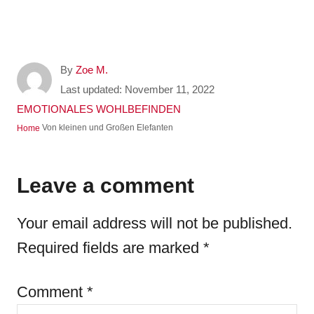
A
By
Zoe M.
u
P
Last updated:
November 11, 2022
t
o
C
EMOTIONALES WOHLBEFINDEN
h
s
a
Von kleinen und Großen Elefanten
Home
o
t
t
r
e
e
d
g
Leave a comment
o
o
n
r
Your email address will not be published.
i
e
Required fields are marked
*
s
Comment
*