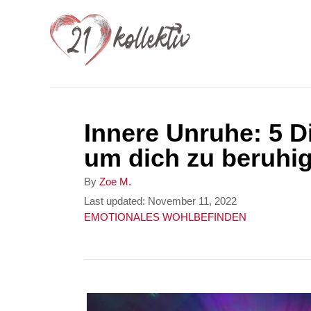
S
k
i
p
t
Innere Unruhe: 5 D
o
um dich zu beruhi
C
o
A
By
Zoe M.
u
P
Last updated:
November 11, 2022
n
t
o
C
EMOTIONALES WOHLBEFINDEN
t
h
s
a
o
t
t
e
r
e
e
n
d
g
o
o
t