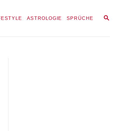
S
FESTYLE
ASTROLOGIE
SPRÜCHE
E
A
R
C
H