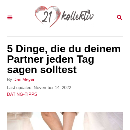
S
k
S
E
i
A
p
R
C
t
5 Dinge, die du deinem
H
o
Partner jeden Tag
C
sagen solltest
o
A
By
Dan Meyer
n
u
P
Last updated:
November 14, 2022
t
o
C
DATING-TIPPS
t
h
s
a
e
o
t
t
r
e
e
n
d
g
t
o
o