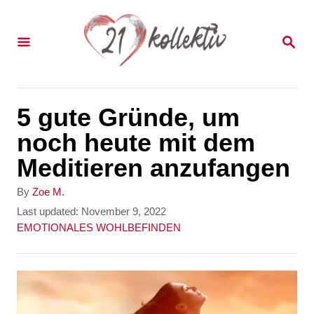
S
k
S
E
i
A
p
R
C
t
5 gute Gründe, um
H
o
noch heute mit dem
C
Meditieren anzufangen
o
A
By
Zoe M.
n
u
P
Last updated:
November 9, 2022
t
o
C
EMOTIONALES WOHLBEFINDEN
t
h
s
a
e
o
t
t
r
e
e
n
d
g
t
o
o