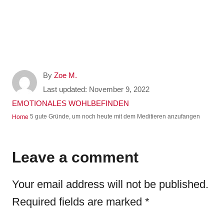
A
By
Zoe M.
u
P
Last updated:
November 9, 2022
t
o
C
EMOTIONALES WOHLBEFINDEN
h
s
a
5 gute Gründe, um noch heute mit dem Meditieren anzufangen
Home
o
t
t
r
e
e
d
g
Leave a comment
o
o
n
r
Your email address will not be published.
i
e
Required fields are marked
*
s