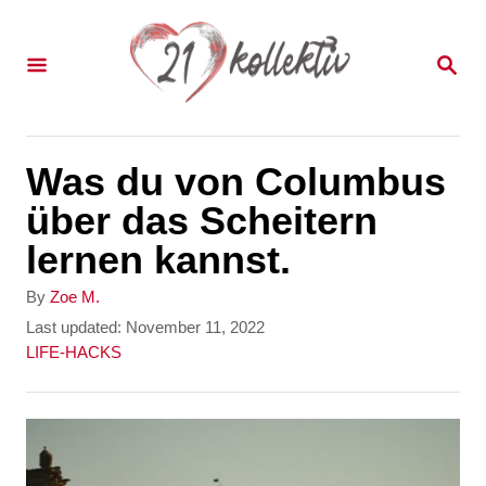
S
k
S
E
i
A
p
R
C
t
Was du von Columbus
H
o
über das Scheitern
C
lernen kannst.
o
A
By
Zoe M.
n
u
P
Last updated:
November 11, 2022
t
o
C
LIFE-HACKS
t
h
s
a
e
o
t
t
r
e
e
n
d
g
t
o
o