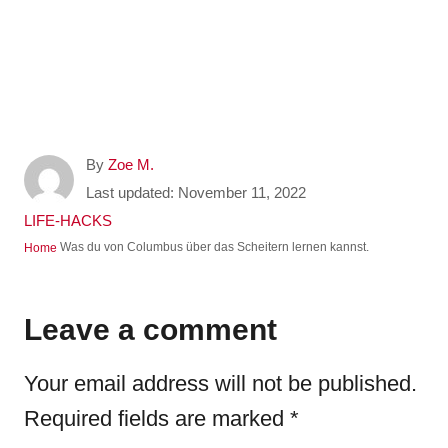
A
By
Zoe M.
u
P
Last updated:
November 11, 2022
t
o
C
LIFE-HACKS
h
s
a
Was du von Columbus über das Scheitern lernen kannst.
Home
o
t
t
r
e
e
d
g
Leave a comment
o
o
n
r
Your email address will not be published.
i
e
Required fields are marked
*
s