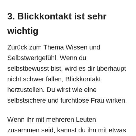
3. Blickkontakt ist sehr
wichtig
Zurück zum Thema Wissen und
Selbstwertgefühl. Wenn du
selbstbewusst bist, wird es dir überhaupt
nicht schwer fallen, Blickkontakt
herzustellen. Du wirst wie eine
selbstsichere und furchtlose Frau wirken.
Wenn ihr mit mehreren Leuten
zusammen seid, kannst du ihn mit etwas