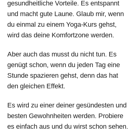
gesundheitliche Vorteile. Es entspannt
und macht gute Laune. Glaub mir, wenn
du einmal zu einem Yoga-Kurs gehst,
wird das deine Komfortzone werden.
Aber auch das musst du nicht tun. Es
genügt schon, wenn du jeden Tag eine
Stunde spazieren gehst, denn das hat
den gleichen Effekt.
Es wird zu einer deiner gesündesten und
besten Gewohnheiten werden. Probiere
es einfach aus und du wirst schon sehen.