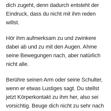
dich zugeht, denn dadurch entsteht der
Eindruck, dass du nicht mit ihm reden
willst.
Hör ihm aufmerksam zu und zwinkere
dabei ab und zu mit den Augen. Ahme
seine Bewegungen nach, aber natürlich
nicht alle.
Berühre seinen Arm oder seine Schulter,
wenn er etwas Lustiges sagt. Du stellst
jetzt Körperkontakt zu ihm her, also sei
vorsichtig. Beuge dich nicht zu sehr nach