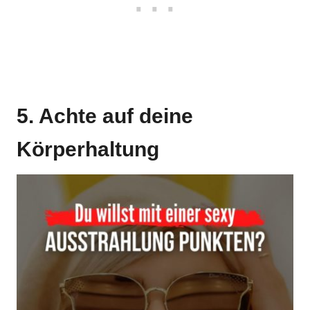
5. Achte auf deine
Körperhaltung