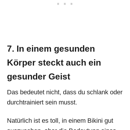
7. In einem gesunden
Körper steckt auch ein
gesunder Geist
Das bedeutet nicht, dass du schlank oder
durchtrainiert sein musst.
Natürlich ist es toll, in einem Bikini gut