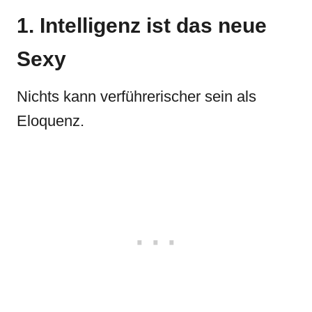
1. Intelligenz ist das neue
Sexy
Nichts kann verführerischer sein als
Eloquenz.