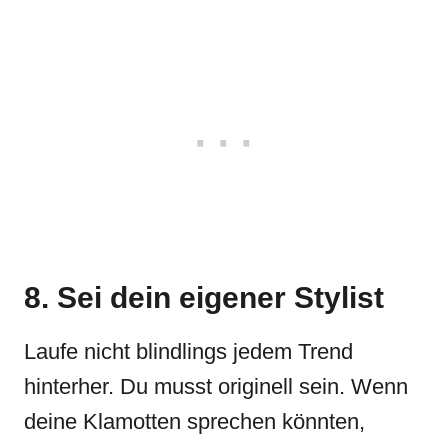
8. Sei dein eigener Stylist
Laufe nicht blindlings jedem Trend
hinterher. Du musst originell sein. Wenn
deine Klamotten sprechen könnten,