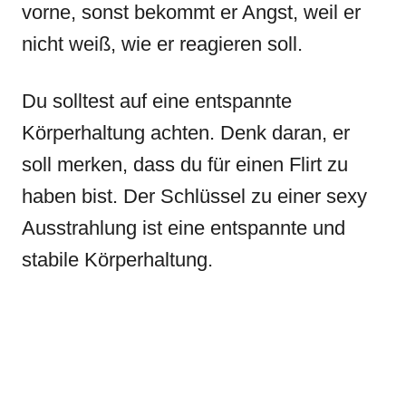
vorne, sonst bekommt er Angst, weil er
nicht weiß, wie er reagieren soll.
Du solltest auf eine entspannte
Körperhaltung achten. Denk daran, er
soll merken, dass du für einen Flirt zu
haben bist. Der Schlüssel zu einer sexy
Ausstrahlung ist eine entspannte und
stabile Körperhaltung.