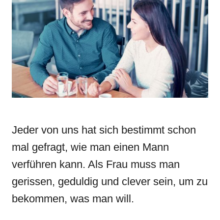
d
g
o
o
n
r
i
e
s
Jeder von uns hat sich bestimmt schon
mal gefragt, wie man einen Mann
verführen kann. Als Frau muss man
gerissen, geduldig und clever sein, um zu
bekommen, was man will.