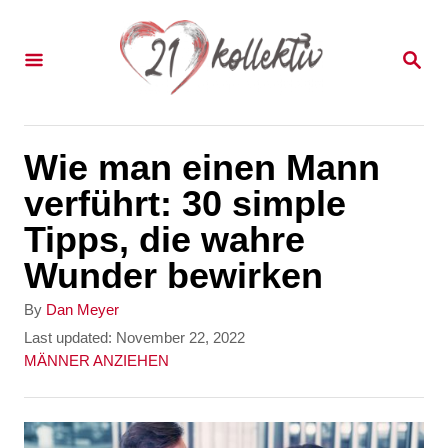
S
k
S
E
i
A
p
R
C
t
Wie man einen Mann
H
o
verführt: 30 simple
C
Tipps, die wahre
o
Wunder bewirken
n
A
By
Dan Meyer
t
u
P
Last updated:
November 22, 2022
t
o
C
MÄNNER ANZIEHEN
e
h
s
a
n
o
t
t
r
e
e
t