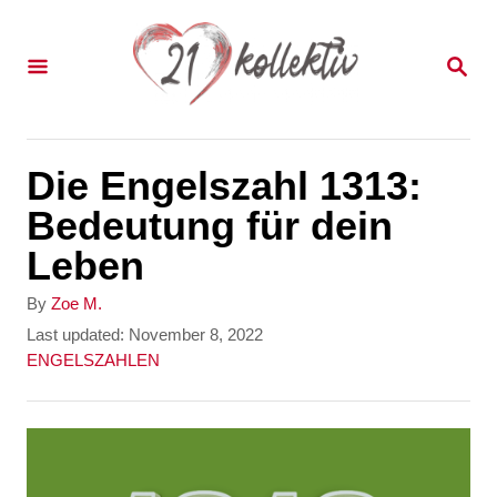
S
k
S
E
i
A
p
R
C
t
Die Engelszahl 1313:
H
o
Bedeutung für dein
C
Leben
o
A
By
Zoe M.
n
u
P
Last updated:
November 8, 2022
t
o
C
ENGELSZAHLEN
t
h
s
a
e
o
t
t
r
e
e
n
d
g
t
o
o