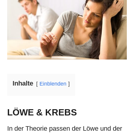
d
g
o
o
n
r
i
e
s
Inhalte
Einblenden
LÖWE & KREBS
In der Theorie passen der Löwe und der