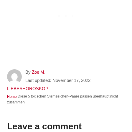
A
By
Zoe M.
u
P
Last updated:
November 17, 2022
t
o
C
LIEBESHOROSKOP
h
s
a
Diese 5 toxischen Sternzeichen-Paare passen überhaupt nicht
Home
o
t
t
zusammen
r
e
e
d
g
o
o
Leave a comment
n
r