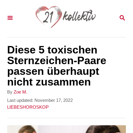
S
k
S
E
i
A
p
R
C
t
Diese 5 toxischen
H
o
Sternzeichen-Paare
C
passen überhaupt
o
nicht zusammen
n
A
By
Zoe M.
t
u
P
Last updated:
November 17, 2022
t
o
C
LIEBESHOROSKOP
e
h
s
a
n
o
t
t
r
e
e
t