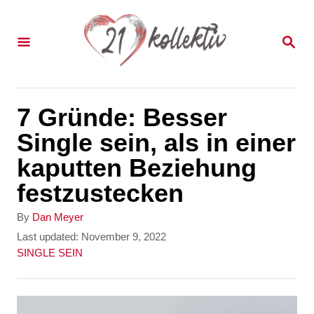
S
k
S
E
i
A
p
R
C
t
7 Gründe: Besser
H
o
Single sein, als in einer
C
kaputten Beziehung
o
festzustecken
n
A
By
Dan Meyer
t
u
P
Last updated:
November 9, 2022
t
o
C
SINGLE SEIN
e
h
s
a
n
o
t
t
r
e
e
t