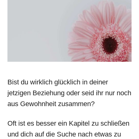
d
g
o
o
n
r
i
e
s
Bist du wirklich glücklich in deiner
jetzigen Beziehung oder seid ihr nur noch
aus Gewohnheit zusammen?
Oft ist es besser ein Kapitel zu schließen
und dich auf die Suche nach etwas zu