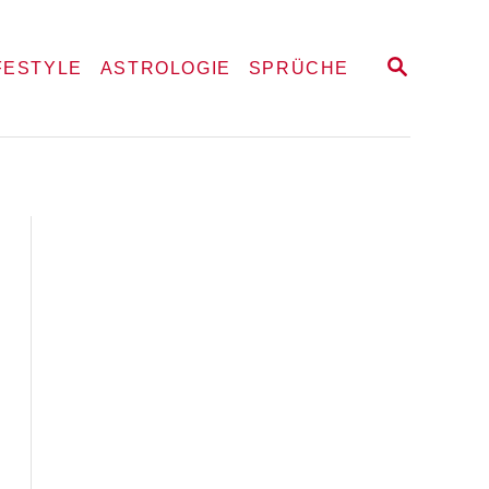
S
FESTYLE
ASTROLOGIE
SPRÜCHE
E
A
R
C
H