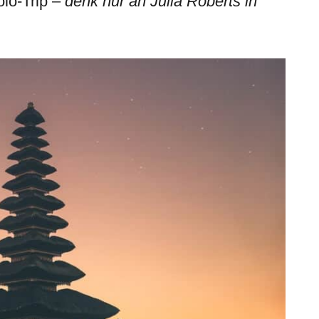
Solo-Trip –
denk nur an Julia Roberts in