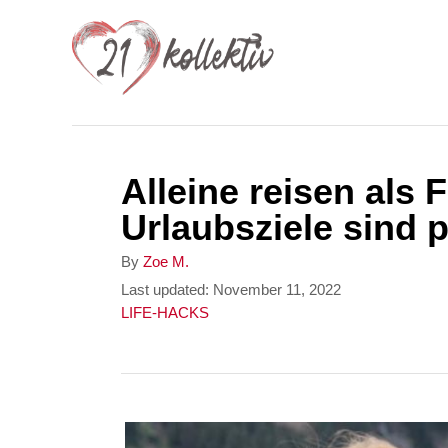
S
k
i
p
t
Alleine reisen als 
o
Urlaubsziele sind p
C
o
A
By
Zoe M.
u
P
Last updated:
November 11, 2022
n
t
o
C
LIFE-HACKS
t
h
s
a
o
t
t
e
r
e
e
n
d
g
o
o
t