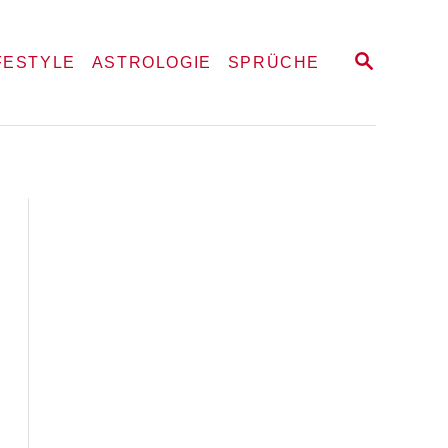
S
FESTYLE
ASTROLOGIE
SPRÜCHE
E
A
R
C
H