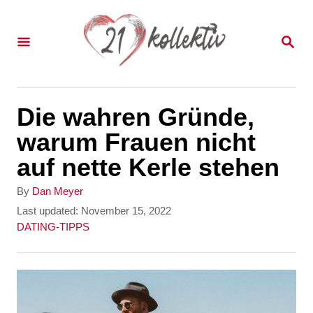
S
k
S
E
i
A
p
R
C
t
Die wahren Gründe,
H
o
warum Frauen nicht
C
auf nette Kerle stehen
o
A
By
Dan Meyer
n
u
P
Last updated:
November 15, 2022
t
o
C
DATING-TIPPS
t
h
s
a
e
o
t
t
r
e
e
n
d
g
t
o
o