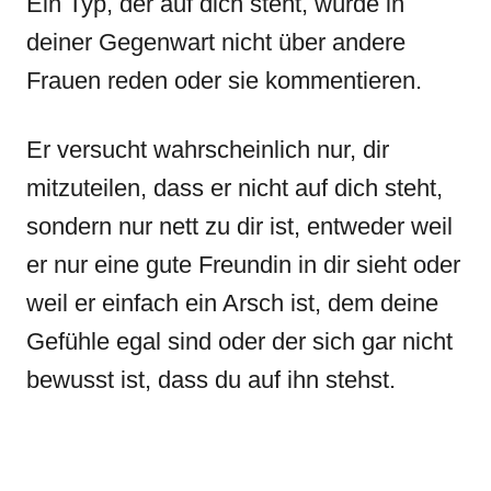
Ein Typ, der auf dich steht, würde in
deiner Gegenwart nicht über andere
Frauen reden oder sie kommentieren.
Er versucht wahrscheinlich nur, dir
mitzuteilen, dass er nicht auf dich steht,
sondern nur nett zu dir ist, entweder weil
er nur eine gute Freundin in dir sieht oder
weil er einfach ein Arsch ist, dem deine
Gefühle egal sind oder der sich gar nicht
bewusst ist, dass du auf ihn stehst.