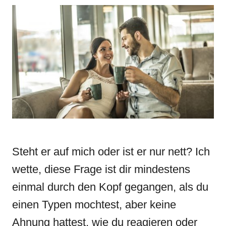
r
e
e
d
g
o
o
n
r
i
e
s
Steht er auf mich oder ist er nur nett? Ich
wette, diese Frage ist dir mindestens
einmal durch den Kopf gegangen, als du
einen Typen mochtest, aber keine
Ahnung hattest, wie du reagieren oder