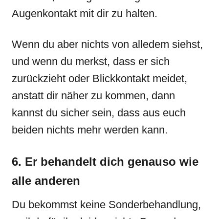
Augenkontakt mit dir zu halten.
Wenn du aber nichts von alledem siehst,
und wenn du merkst, dass er sich
zurückzieht oder Blickkontakt meidet,
anstatt dir näher zu kommen, dann
kannst du sicher sein, dass aus euch
beiden nichts mehr werden kann.
6. Er behandelt dich genauso wie
alle anderen
Du bekommst keine Sonderbehandlung,