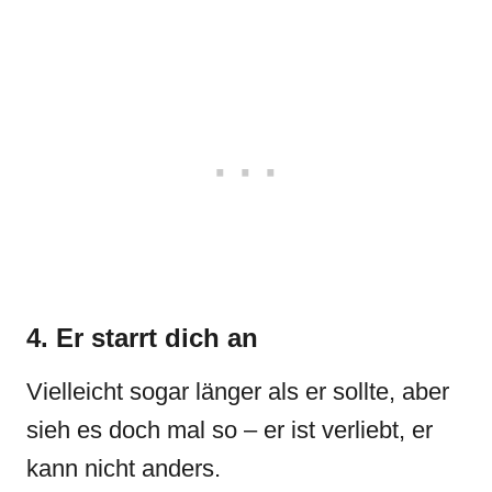
4. Er starrt dich an
Vielleicht sogar länger als er sollte, aber
sieh es doch mal so – er ist verliebt, er
kann nicht anders.