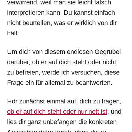
verwirrend, weil man sie leicht falsch
interpretieren kann. Du kannst einfach
nicht beurteilen, was er wirklich von dir
hält.
Um dich von diesem endlosen Gegrübel
darüber, ob er auf dich steht oder nicht,
zu befreien, werde ich versuchen, diese
Frage ein für allemal zu beantworten.
Hör zunächst einmal auf, dich zu fragen,
ob er auf dich steht oder nur nett ist
, und
lies dir ganz unbefangen die konkreten