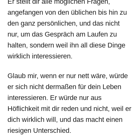
Er stellt dir alle möglichen Fragen,
angefangen von den üblichen bis hin zu
den ganz persönlichen, und das nicht
nur, um das Gespräch am Laufen zu
halten, sondern weil ihn all diese Dinge
wirklich interessieren.
Glaub mir, wenn er nur nett wäre, würde
er sich nicht dermaßen für dein Leben
interessieren. Er würde nur aus
Höflichkeit mit dir reden und nicht, weil er
dich wirklich will, und das macht einen
riesigen Unterschied.