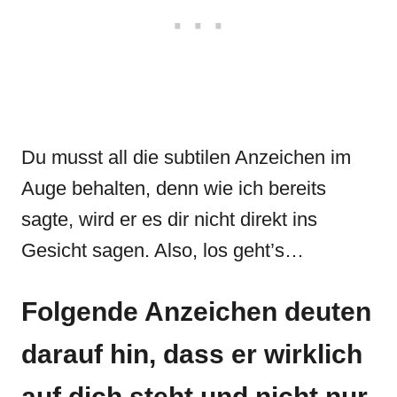
Du musst all die subtilen Anzeichen im
Auge behalten, denn wie ich bereits
sagte, wird er es dir nicht direkt ins
Gesicht sagen. Also, los geht’s…
Folgende Anzeichen deuten
darauf hin, dass er wirklich
auf dich steht und nicht nur