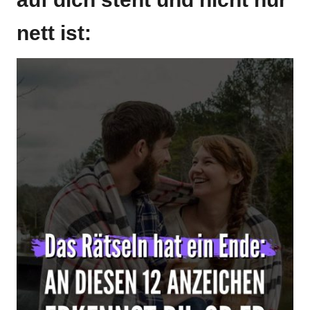
nett ist: