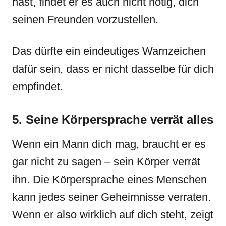
hast, findet er es auch nicht nötig, dich
seinen Freunden vorzustellen.
Das dürfte ein eindeutiges Warnzeichen
dafür sein, dass er nicht dasselbe für dich
empfindet.
5. Seine Körpersprache verrät alles
Wenn ein Mann dich mag, braucht er es
gar nicht zu sagen – sein Körper verrät
ihn. Die Körpersprache eines Menschen
kann jedes seiner Geheimnisse verraten.
Wenn er also wirklich auf dich steht, zeigt