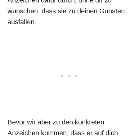
Anzeichen dafür durch, ohne dir zu
wünschen, dass sie zu deinen Gunsten
ausfallen.
Bevor wir aber zu den konkreten
Anzeichen kommen, dass er auf dich