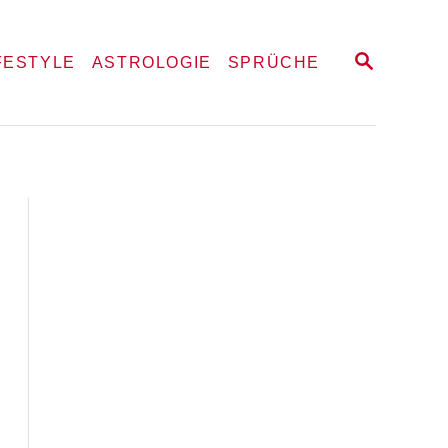
S
FESTYLE
ASTROLOGIE
SPRÜCHE
E
A
R
C
H