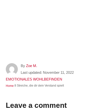
A
By
Zoe M.
u
P
Last updated:
November 11, 2022
t
o
C
EMOTIONALES WOHLBEFINDEN
h
s
a
8 Streiche, die dir dein Verstand spielt
Home
o
t
t
r
e
e
d
g
Leave a comment
o
o