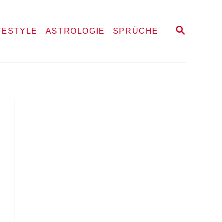
S
FESTYLE
ASTROLOGIE
SPRÜCHE
E
A
R
C
H