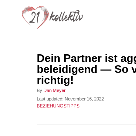
S
k
i
p
t
Dein Partner ist a
o
beleidigend — So v
C
richtig!
o
n
A
By
Dan Meyer
u
P
Last updated:
November 16, 2022
t
t
o
C
BEZIEHUNGSTIPPS
e
h
s
a
o
t
t
n
r
e
e
t
d
g