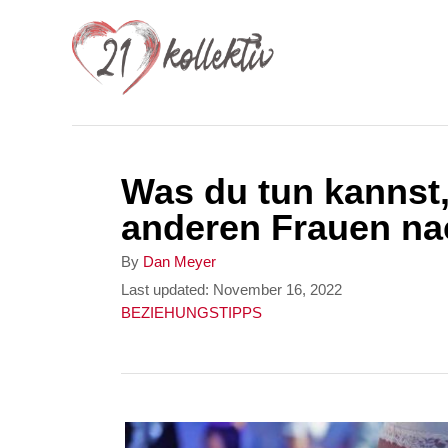
S
k
i
p
t
Was du tun kannst
o
anderen Frauen na
C
o
A
By
Dan Meyer
u
P
Last updated:
November 16, 2022
n
t
o
C
BEZIEHUNGSTIPPS
t
h
s
a
o
t
t
e
r
e
e
n
d
g
o
o
t