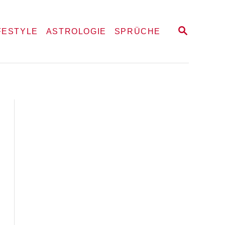
S
FESTYLE
ASTROLOGIE
SPRÜCHE
E
A
R
C
H