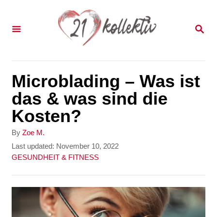
S
k
S
E
i
A
p
R
C
t
Microblading – Was ist
H
o
das & was sind die
C
Kosten?
o
A
By
Zoe M.
n
u
P
Last updated:
November 10, 2022
t
o
C
GESUNDHEIT & FITNESS
t
h
s
a
e
o
t
t
r
e
e
n
d
g
t
o
o