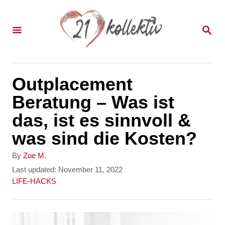
S
k
S
E
i
A
p
R
C
t
Outplacement
H
o
Beratung – Was ist
C
das, ist es sinnvoll &
o
was sind die Kosten?
n
A
By
Zoe M.
t
u
P
Last updated:
November 11, 2022
t
o
C
LIFE-HACKS
e
h
s
a
n
o
t
t
r
e
e
t