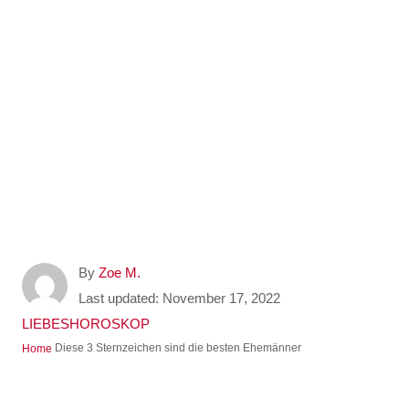
A
By
Zoe M.
u
P
Last updated:
November 17, 2022
t
o
C
LIEBESHOROSKOP
h
s
a
Diese 3 Sternzeichen sind die besten Ehemänner
Home
o
t
t
r
e
e
d
g