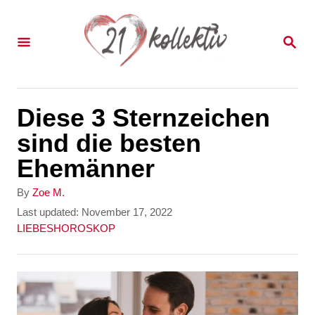
S
k
S
E
i
A
p
R
C
t
Diese 3 Sternzeichen
H
o
sind die besten
C
Ehemänner
o
A
By
Zoe M.
n
u
P
Last updated:
November 17, 2022
t
o
C
LIEBESHOROSKOP
t
h
s
a
e
o
t
t
r
e
e
n
d
g
t
o
o