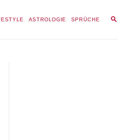
S
FESTYLE
ASTROLOGIE
SPRÜCHE
E
A
R
C
H