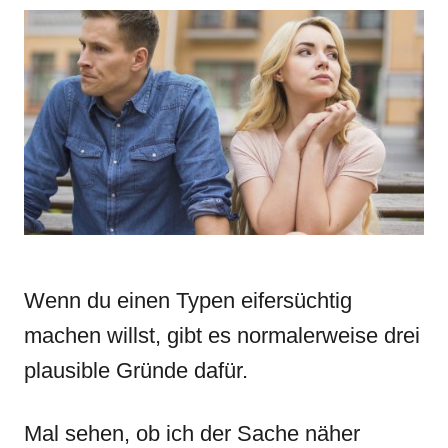
r
e
e
d
g
o
o
n
r
i
e
s
Wenn du einen Typen eifersüchtig
machen willst, gibt es normalerweise drei
plausible Gründe dafür.
Mal sehen, ob ich der Sache näher