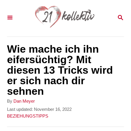
S
k
S
E
i
A
p
R
C
t
Wie mache ich ihn
H
o
eifersüchtig? Mit
C
diesen 13 Tricks wird
o
er sich nach dir
n
sehnen
t
A
By
Dan Meyer
e
u
P
Last updated:
November 16, 2022
t
o
C
BEZIEHUNGSTIPPS
n
h
s
a
t
o
t
t