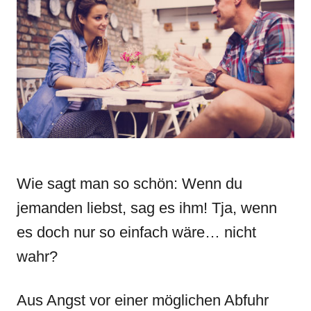
d
g
o
o
n
r
i
e
s
Wie sagt man so schön: Wenn du
jemanden liebst, sag es ihm! Tja, wenn
es doch nur so einfach wäre… nicht
wahr?
Aus Angst vor einer möglichen Abfuhr