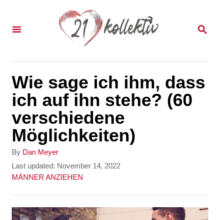
S
k
S
E
i
A
p
R
C
t
Wie sage ich ihm, dass
H
o
ich auf ihn stehe? (60
C
verschiedene
o
Möglichkeiten)
n
A
By
Dan Meyer
t
u
P
Last updated:
November 14, 2022
t
o
C
MÄNNER ANZIEHEN
e
h
s
a
n
o
t
t
r
e
e
t